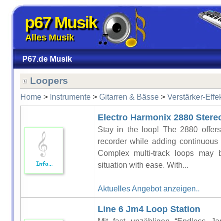
p67 Musik
Alles Musik
P67.de Musik
Loopers
Home
>
Instrumente
>
Gitarren & Bässe
>
Verstärker-Effe
Electro Harmonix 2880 Stereo
Stay in the loop! The 2880 offers t
recorder while adding continuous 
Complex multi-track loops may 
situation with ease. With...
Aktuelles Angebot anzeigen..
Line 6 Jm4 Loop Station