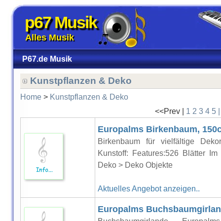
p67 Musik
Alles Musik
P67.de Musik
Kunstpflanzen & Deko
Home
>
Kunstpflanzen & Deko
<<Prev |
1
2
3
4
5
Europalms Birkenbaum, 150c
Birkenbaum für vielfältige Deko
Kunstoff: Features:526 Blätter I
Deko > Deko Objekte
Aktuelles Angebot anzeigen..
Europalms Buchsbaumgirland