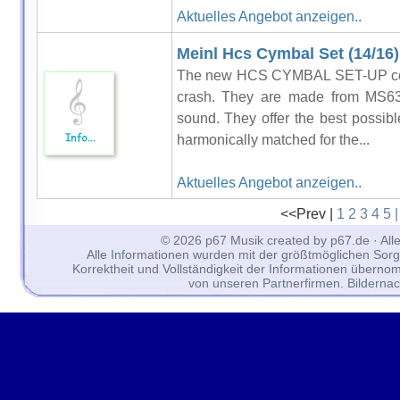
Aktuelles Angebot anzeigen..
Meinl Hcs Cymbal Set (14/16)
The new HCS CYMBAL SET-UP cont
crash. They are made from MS63
sound. They offer the best possible
harmonically matched for the...
Aktuelles Angebot anzeigen..
<<Prev |
1
2
3
4
5
© 2026 p67 Musik created by p67.de · All
Alle Informationen wurden mit der größtmöglichen Sorgfal
Korrektheit und Vollständigkeit der Informationen überno
von unseren Partnerfirmen. Bilderna