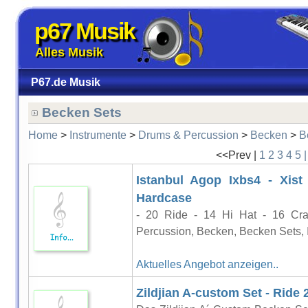
p67 Musik
Alles Musik
P67.de Musik
Becken Sets
Home
>
Instrumente
>
Drums & Percussion
>
Becken
>
B
<<Prev |
1
2
3
4
5
Istanbul Agop Ixbs4 - Xis
Hardcase
- 20 Ride - 14 Hi Hat - 16 Cr
Percussion, Becken, Becken Sets, 
Aktuelles Angebot anzeigen..
Zildjian A-custom Set - Ride 