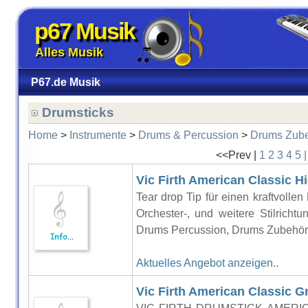
p67 Musik
Alles Musik
P67.de Musik
Drumsticks
Home
>
Instrumente
>
Drums & Percussion
>
Drums Zub
<<Prev |
1
2
3
4
5
Vic Firth American Classic H
Tear drop Tip für einen kraftvollen
Orchester-, und weitere Stilrich
Drums Percussion, Drums Zubehör, S
Aktuelles Angebot anzeigen..
Vic Firth American Classic G