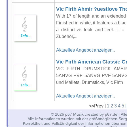
Vic Firth Ahmir ?uestlove T
With 17 of length and an extended t
Finished in white‚ it features a blac
a distinctive look and feel. L 
Zubehör,...
Aktuelles Angebot anzeigen..
Vic Firth American Classic G
VIC FIRTH DRUMSTICK AMER
5ANVG PVF 5ANVG PVF-5ANVG Dr
und Mallets, Drumsticks, Vic Firth
Aktuelles Angebot anzeigen..
<<Prev |
1
2
3
4
5
© 2026 p67 Musik created by p67.de · All
Alle Informationen wurden mit der größtmöglichen Sorgfal
Korrektheit und Vollständigkeit der Informationen überno