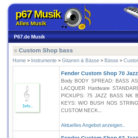
p67 Musik
Alles Musik
P67.de Musik
Custom Shop bass
Home
>
Instrumente
>
Gitarren & Bässe
>
Bässe
>
Custo
Fender Custom Shop 70 Jazz
Body BODY SPREAD: BASS AS
LACQUER Hardware STANDAR
PICKUPS: 75 JAZZ BASS NK 
KEYS: W/O BUSH NOS STRING 
CUSTOM NECK...
Aktuelles Angebot anzeigen..