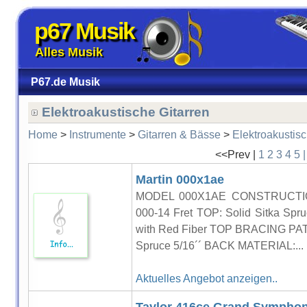
p67 Musik
Alles Musik
P67.de Musik
Elektroakustische Gitarren
Home
>
Instrumente
>
Gitarren & Bässe
>
Elektroakustisc
<<Prev |
1
2
3
4
5
Martin 000x1ae
MODEL 000X1AE CONSTRUCTION:
000-14 Fret TOP: Solid Sitka Spr
with Red Fiber TOP BRACING PAT
Spruce 5/16´´ BACK MATERIAL:...
Aktuelles Angebot anzeigen..