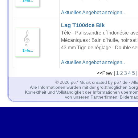
Aktuelles Angebot anzeigen..
Lag T100dce Blk
Tête : Palissandre d´Indonésie avec
Mécaniques : Bain d´huile, noir sati
43 mm Tige de réglage : Double sens
Aktuelles Angebot anzeigen..
<<Prev |
1
2
3
4
5
© 2026 p67 Musik created by p67.de · All
Alle Informationen wurden mit der größtmöglichen Sorgfal
Korrektheit und Vollständigkeit der Informationen überno
von unseren Partnerfirmen. Bilderna