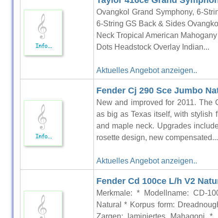
Taylor 416ce Grand Sympho
Ovangkol Grand Symphony, 6-Stri
6-String GS Back & Sides Ovangko
Neck Tropical American Mahogany 
Dots Headstock Overlay Indian...
Aktuelles Angebot anzeigen..
Fender Cj 290 Sce Jumbo Nat
New and improved for 2011. The 
as big as Texas itself, with stylis
and maple neck. Upgrades include
rosette design, new compensated...
Aktuelles Angebot anzeigen..
Fender Cd 100ce L/h V2 Natu
Merkmale: * Modellname: CD-100
Natural * Korpus form: Dreadnoug
Zargen: laminiertes Mahagoni * D