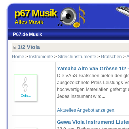
p67 Musik
Alles Musik
P67.de Musik
1/2 Viola
Home
>
Instrumente
>
Streichinstrumente
>
Bratschen
>
A
Yamaha Alto Va5 Grösse 1/2 
Die VA5S-Bratschen bieten den gl
ausgezeichnete Preis-Leistungs-V
hochwertigen Materialien gefertigt 
Jedes Instrument wird...
Aktuelles Angebot anzeigen..
Gewa Viola Instrumenti Liute