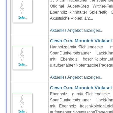
33,0 cm Rotbrauner transparente
Original Aubert-Steg Wittner-Fei
Ebenholz kinnhalter Spielfertig; 
Akustische Violen, 1/2...
Aktuelles Angebot anzeigen..
Gewa O.m. Monnich Violaset
HartholzgarniturFichtendecke
SpanDunkelrotbrauner LackKinnha
mit Ebenholz froschKolofonLe
u.aufgenähter NotentascheTragegurti
Aktuelles Angebot anzeigen..
Gewa O.m. Monnich Violaset
Ebenholz garniturFichtendeck
SpanDunkelrotbrauner LackKinnha
mit Ebenholz froschKolofonLei
aufgenähter NotentascheTragegurtin