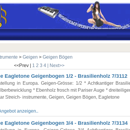
strumente
>
Geigen
>
Geigen Bögen
<<Prev |
1
2
3
4
| Next>>
e Eagletone Geigenbogen 1/2 - Brasilienholz 7/3112
tellung in Europa. Geigen-Grösse: 1/2 * Achtkantiger Brasili
lberbewicklung * Ebenholz frosch mit Pariser Auge * dreiteilige
ar Streich- instrumente, Geigen, Geigen Bögen, Eagletone
Angebot anzeigen..
e Eagletone Geigenbogen 3/4 - Brasilienholz 7/3134