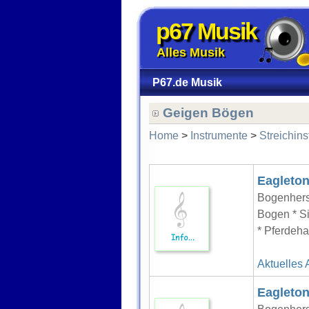
p67 Musik
Alles Musik
P67.de Musik
Geigen Bögen
Home
>
Instrumente
>
Streichin
Eagleton
Bogenhers
Bogen * Si
* Pferdeha
Aktuelles 
Eagleton