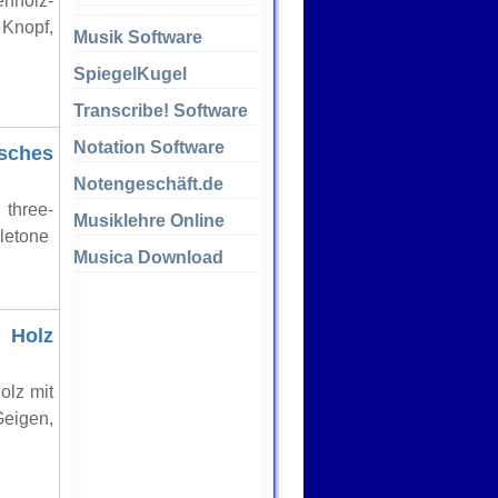
enholz-
 Knopf,
Musik Software
SpiegelKugel
Transcribe! Software
Notation Software
isches
Notengeschäft.de
 three-
Musiklehre Online
gletone
Musica Download
 Holz
olz mit
Geigen,