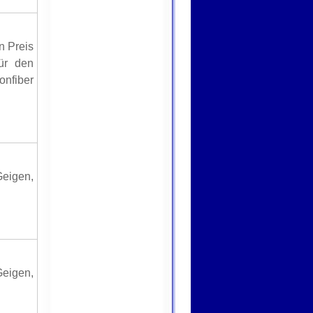
n Preis
ür den
onfiber
Geigen,
Geigen,