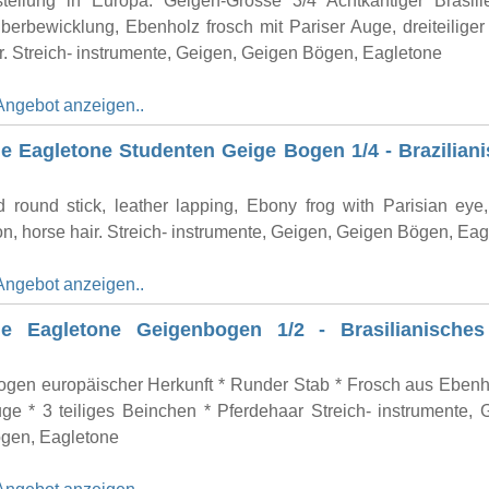
tellung in Europa. Geigen-Grösse 3/4 Achtkantiger Brasili
berbewicklung, Ebenholz frosch mit Pariser Auge, dreiteiliger
. Streich- instrumente, Geigen, Geigen Bögen, Eagletone
Angebot anzeigen..
e Eagletone Studenten Geige Bogen 1/4 - Brazilian
 round stick, leather lapping, Ebony frog with Parisian eye,
on, horse hair. Streich- instrumente, Geigen, Geigen Bögen, Ea
Angebot anzeigen..
ne Eagletone Geigenbogen 1/2 - Brasilianisches
ogen europäischer Herkunft * Runder Stab * Frosch aus Ebenh
ge * 3 teiliges Beinchen * Pferdehaar Streich- instrumente, 
gen, Eagletone