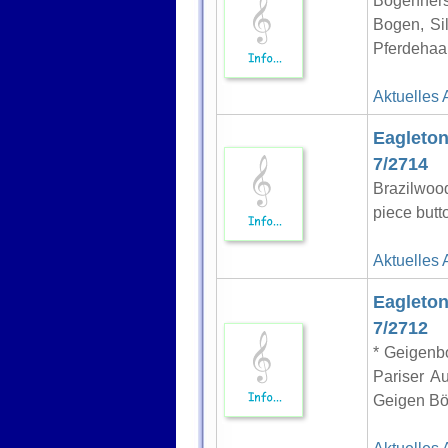
Bogenhers
Bogen, Sil
Pferdehaar
Aktuelles 
Eagleton
7/2714
Brazilwood
piece butt
Aktuelles 
Eagleto
7/2712
* Geigenb
Pariser Au
Geigen Bö