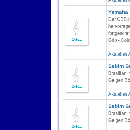
Aktuelles 
Yamaha 
Der CBB101
hervorrag
fortgeschr
Grip - Color
Aktuelles 
Sebim S
Brasilian
Geigen Bö
Aktuelles 
Sebim S
Brasilian
Geigen Bö