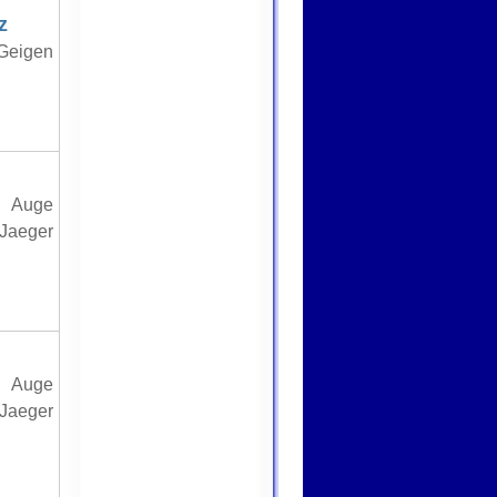
z
 Geigen
r Auge
 Jaeger
r Auge
 Jaeger