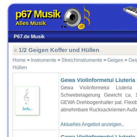
p67 Musik
Alles Musik
P67.de Musik
1/2 Geigen Koffer und Hüllen
Home
>
Instrumente
>
Streichinstrumente
>
Geigen
>
Gei
Hüllen
Gewa Violinformetui Liuteria
Gewa Violinformetui Liuteria
Schwebelagerung Gewicht ca. 
GEWA Drehbogenhalter pat. Flexi
abnehmbare Rucksackriemen Außen
Aktuelles Angebot anzeigen..