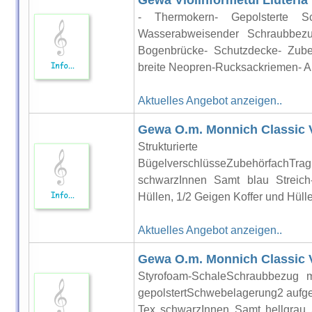
Gewa Violinformetui Liuteria
- Thermokern- Gepolsterte S
Wasserabweisender Schraubbezu
Bogenbrücke- Schutzdecke- Zube
breite Neopren-Rucksackriemen- Au
Aktuelles Angebot anzeigen..
Gewa O.m. Monnich Classic Vi
Strukturierte ABS-Sc
BügelverschlüsseZubehörfac
schwarzInnen Samt blau Streich
Hüllen, 1/2 Geigen Koffer und Hül
Aktuelles Angebot anzeigen..
Gewa O.m. Monnich Classic Vi
Styrofoam-SchaleSchraubbezug 
gepolstertSchwebelagerung2 aufg
Tex schwarzInnen Samt hellgrau S