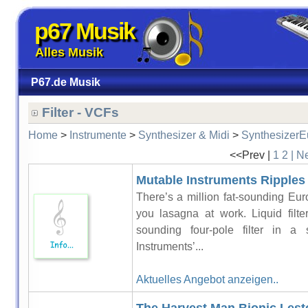
p67 Musik
Alles Musik
P67.de Musik
Filter - VCFs
Home
>
Instrumente
>
Synthesizer & Midi
>
SynthesizerE
<<Prev |
1
2
| N
Mutable Instruments Ripples
There’s a million fat-sounding Euror
you lasagna at work. Liquid filte
sounding four-pole filter in a
Instruments’...
Aktuelles Angebot anzeigen..