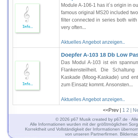
Module A-106-1 has it´s origin in ou
famous original MS20 included two 
filter connected in series both wit
very often...
Aktuelles Angebot anzeigen..
Doepfer A-103 18 Db Low Pass
Das Modul A-103 ist ein spannung
Flankensteilheit. Die Schaltung 
Kaskade (Moog-Kaskade) und entsp
zum Einsatz kommt. Ansonsten...
Aktuelles Angebot anzeigen..
<<Prev |
1
2
| N
© 2026 p67 Musik created by p67.de · All
Alle Informationen wurden mit der größtmöglichen Sorgfal
Korrektheit und Vollständigkeit der Informationen überno
von unseren Partnerfirmen. Bilderna