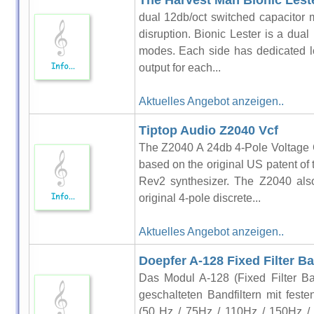
The Harvest Man Bionic Lest
dual 12db/oct switched capacitor m
disruption. Bionic Lester is a dual
modes. Each side has dedicated l
output for each...
Aktuelles Angebot anzeigen..
Tiptop Audio Z2040 Vcf
The Z2040 A 24db 4-Pole Voltage C
based on the original US patent of 
Rev2 synthesizer. The Z2040 also
original 4-pole discrete...
Aktuelles Angebot anzeigen..
Doepfer A-128 Fixed Filter B
Das Modul A-128 (Fixed Filter Ban
geschalteten Bandfiltern mit fest
(50 Hz / 75Hz / 110Hz / 150Hz /