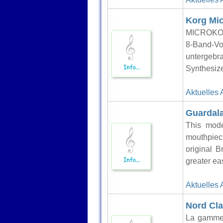
Korg Mi
MICROKOR
8-Band-Vo
untergebr
Synthesize
Aktuelles 
Guardala
This mode
mouthpiece
original 
greater eas
Aktuelles 
Nord Cla
La gamme 