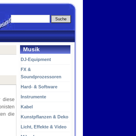
Musik
DJ-Equipment
FX &
Soundprozessoren
Hard- & Software
Instrumente
r diese
onisten
Kabel
ten die
Kunstpflanzen & Deko
Licht, Effekte & Video