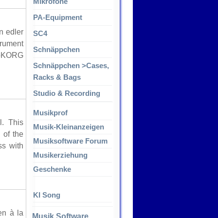
Mikrofone
PA-Equipment
 edler
SC4
trument
Schnäppchen
croKORG
Schnäppchen >Cases,
Racks & Bags
Studio & Recording
Musikprof
l. This
Musik-Kleinanzeigen
 of the
Musiksoftware Forum
ss with
Musikerziehung
Geschenke
KI Song
en à la
Musik Software