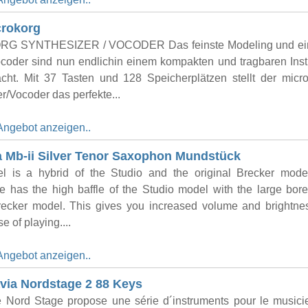
crokorg
G SYNTHESIZER / VOCODER Das feinste Modeling und ein
coder sind nun endlichin einem kom­pak­ten und tragbaren Ins
acht. Mit 37 Tasten und 128 Speicher­plätzen stellt der mi
r/Vocoder das perfekte...
Angebot anzeigen..
 Mb-ii Silver Tenor Saxophon Mundstück
l is a hybrid of the Studio and the original Brecker mode
 has the high baffle of the Studio model with the large bore
Brecker model. This gives you increased volume and brightne
e of playing....
Angebot anzeigen..
via Nordstage 2 88 Keys
Nord Stage propose une série d´instruments pour le musici