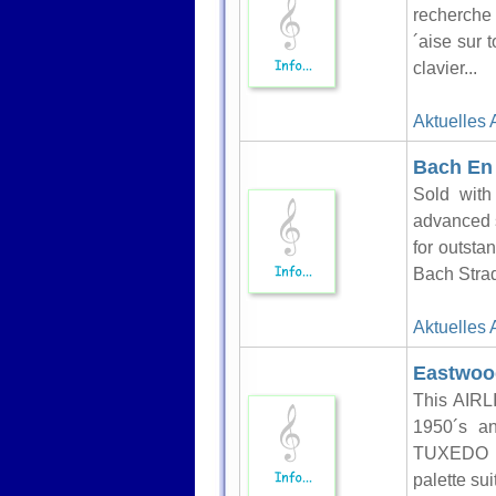
recherche 
´aise sur 
clavier...
Aktuelles 
Bach En 
Sold with
advanced 
for outsta
Bach Strad
Aktuelles 
Eastwood
This AIRL
1950´s a
TUXEDO is
palette su