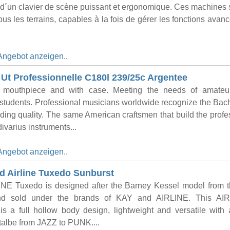
d´un clavier de scène puissant et ergonomique. Ces machines s
tous les terrains, capables à la fois de gérer les fonctions avan
Angebot anzeigen..
Ut Professionnelle C180l 239/25c Argentee
 mouthpiece and with case. Meeting the needs of amateu
students. Professional musicians worldwide recognize the Ba
nding quality. The same American craftsmen that build the profe
ivarius instruments...
Angebot anzeigen..
 Airline Tuxedo Sunburst
INE Tuxedo is designed after the Barney Kessel model from 
nd sold under the brands of KAY and AIRLINE. This AI
 a full hollow body design, lightweight and versatile with 
italbe from JAZZ to PUNK....