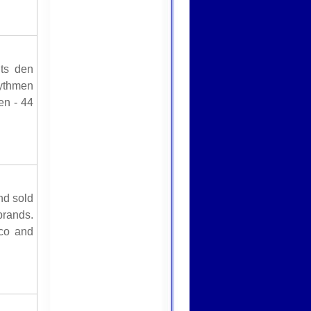
its den
hythmen
en - 44
nd sold
rands.
ico and