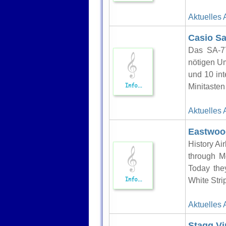
Aktuelles 
Casio Sa
Das SA-77
nötigen U
und 10 in
Minitasten 
Aktuelles 
Eastwood
History A
through 
Today the
White Stri
Aktuelles 
Stagg Vi