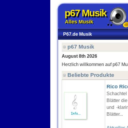
p67 Musik
Alles Musik
P67.de Musik
p67 Musik
August 8th 2026
Herzlich willkommen auf p67 Mu
Beliebte Produkte
Rico Ric
Schachtel 
Blätter di
und -klari
Blätter...
Aktuelles 