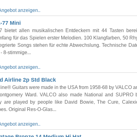
Angebot anzeigen..
-77 Mini
 bietet allen musikalischen Entdeckern mit 44 Tasten bere
mfang für das Spielen erster Melodien. 100 Klangfarben, 50 R
tegrierte Songs stehen für echte Abwechslung. Technische Dat
- 8-stimmige...
Angebot anzeigen..
 Airline 2p Std Black
irline® Guitars were made in the USA from 1958-68 by VALCO a
Montgomery Ward. VALCO also made National and SUPRO b
y are played by people like David Bowie, The Cure, Calex
pes. Original Res-O-Glas...
Angebot anzeigen..
ntage Bronze 14 Medium Hi Hat