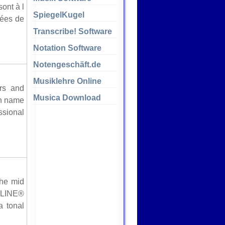
ont à l
SpiegelKugel
cées de
Transcribe! Software
Notation Software
Notengeschäft.de
Musiklehre Online
rs and
Musica Download
ch name
ssional
the mid
RLINE®
a tonal