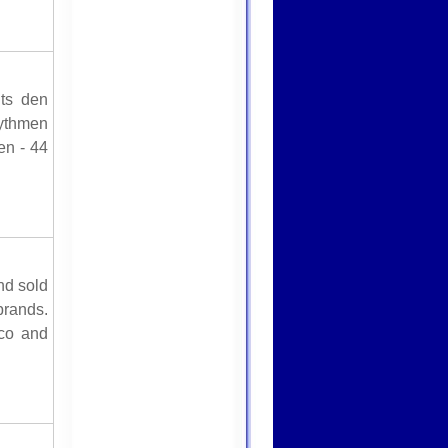
its den
hythmen
en - 44
nd sold
rands.
ico and