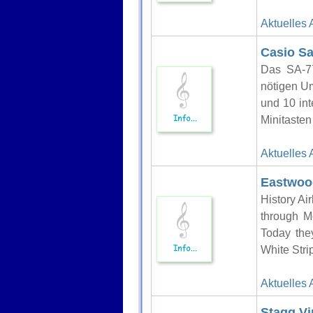
Aktuelles 
Casio Sa
Das SA-77
nötigen U
und 10 in
Minitasten 
Aktuelles 
Eastwood
History A
through 
Today the
White Stri
Aktuelles 
Stagg Vi