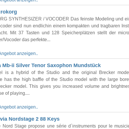
crokorg
G SYNTHESIZER / VOCODER Das feinste Modeling und ein
coder sind nun endlichin einem kom­pak­ten und tragbaren Ins
acht. Mit 37 Tasten und 128 Speicher­plätzen stellt der mi
r/Vocoder das perfekte...
Angebot anzeigen..
 Mb-ii Silver Tenor Saxophon Mundstück
l is a hybrid of the Studio and the original Brecker mode
 has the high baffle of the Studio model with the large bore
Brecker model. This gives you increased volume and brightne
e of playing....
Angebot anzeigen..
via Nordstage 2 88 Keys
Nord Stage propose une série d´instruments pour le musici