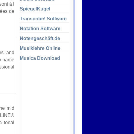
ont à l
SpiegelKugel
cées de
Transcribe! Software
Notation Software
Notengeschäft.de
Musiklehre Online
rs and
Musica Download
ch name
ssional
the mid
RLINE®
a tonal