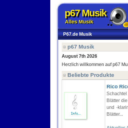
p67 Musik
Alles Musik
P67.de Musik
p67 Musik
August 7th 2026
Herzlich willkommen auf p67 Mu
Beliebte Produkte
Rico Ric
Schachtel 
Blätter di
und -klari
Blätter...
Aktuelles 