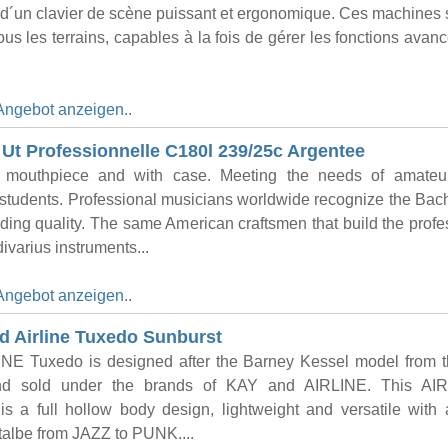
d´un clavier de scène puissant et ergonomique. Ces machines s
tous les terrains, capables à la fois de gérer les fonctions avan
Angebot anzeigen..
Ut Professionnelle C180l 239/25c Argentee
 mouthpiece and with case. Meeting the needs of amateu
students. Professional musicians worldwide recognize the Ba
nding quality. The same American craftsmen that build the profe
ivarius instruments...
Angebot anzeigen..
 Airline Tuxedo Sunburst
INE Tuxedo is designed after the Barney Kessel model from 
nd sold under the brands of KAY and AIRLINE. This AI
 a full hollow body design, lightweight and versatile with 
italbe from JAZZ to PUNK....