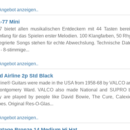
Angebot anzeigen..
-77 Mini
 bietet allen musikalischen Entdeckern mit 44 Tasten bere
mfang für das Spielen erster Melodien. 100 Klangfarben, 50 R
tegrierte Songs stehen für echte Abwechslung. Technische Dat
- 8-stimmige...
Angebot anzeigen..
 Airline 2p Std Black
irline® Guitars were made in the USA from 1958-68 by VALCO a
Montgomery Ward. VALCO also made National and SUPRO b
y are played by people like David Bowie, The Cure, Calex
pes. Original Res-O-Glas...
Angebot anzeigen..
ntage Bronze 14 Medium Hi Hat