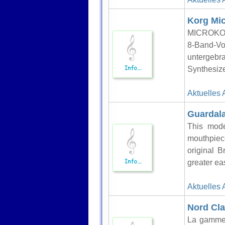
Korg Mi
MICROKOR
8-Band-Vo
untergebr
Synthesize
Aktuelles 
Guardala
This mode
mouthpiece
original 
greater eas
Aktuelles 
Nord Cla
La gamme 