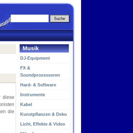
Musik
DJ-Equipment
FX &
Soundprozessoren
Hard- & Software
Instrumente
r diese
onisten
Kabel
ten die
Kunstpflanzen & Deko
Licht, Effekte & Video