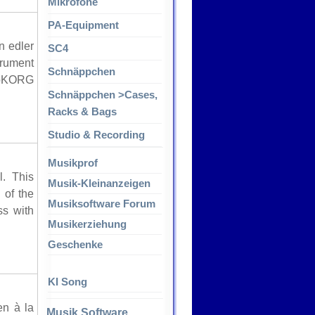
Mikrofone
PA-Equipment
 edler
SC4
trument
Schnäppchen
croKORG
Schnäppchen >Cases,
Racks & Bags
Studio & Recording
Musikprof
l. This
Musik-Kleinanzeigen
 of the
Musiksoftware Forum
ss with
Musikerziehung
Geschenke
KI Song
en à la
Musik Software