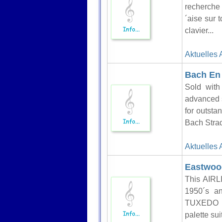
recherche 
´aise sur 
clavier...
Aktuelles 
Bach En 
Sold with
advanced 
for outsta
Bach Strad
Aktuelles 
Eastwood
This AIRL
1950´s a
TUXEDO is
palette su