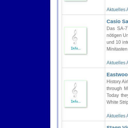
Aktuelles 
Casio Sa
Das SA-77
nötigen U
und 10 in
Minitasten 
Aktuelles 
Eastwood
History A
through 
Today the
White Stri
Aktuelles 
Stagg Vi