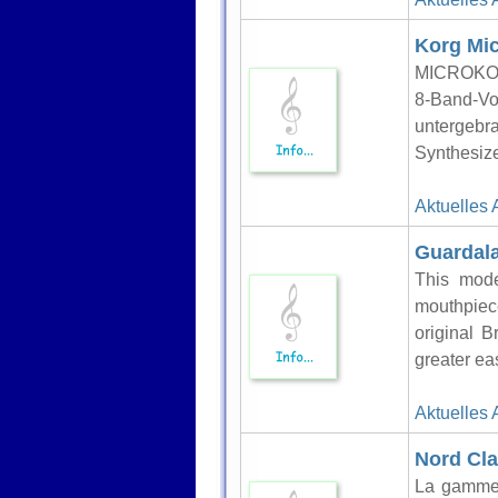
Korg Mi
MICROKOR
8-Band-Vo
untergebr
Synthesize
Aktuelles 
Guardala
This mode
mouthpiece
original 
greater eas
Aktuelles 
Nord Cla
La gamme 