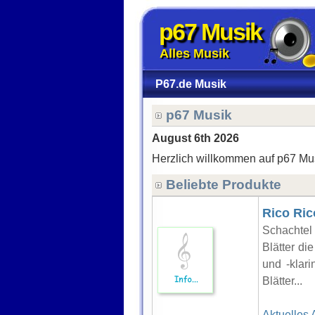
p67 Musik
Alles Musik
P67.de Musik
p67 Musik
August 6th 2026
Herzlich willkommen auf p67 Mu
Beliebte Produkte
Rico Ric
Schachtel 
Blätter di
und -klari
Blätter...
Aktuelles 