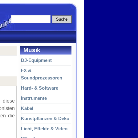
Musik
DJ-Equipment
FX &
Soundprozessoren
Hard- & Software
Instrumente
r diese
onisten
Kabel
ten die
Kunstpflanzen & Deko
Licht, Effekte & Video