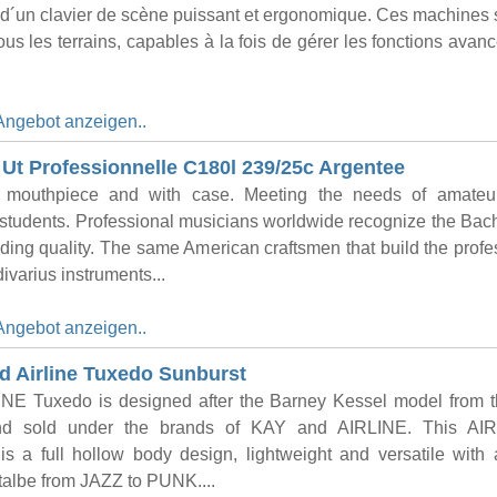
d´un clavier de scène puissant et ergonomique. Ces machines s
tous les terrains, capables à la fois de gérer les fonctions avan
Angebot anzeigen..
Ut Professionnelle C180l 239/25c Argentee
 mouthpiece and with case. Meeting the needs of amateu
students. Professional musicians worldwide recognize the Ba
nding quality. The same American craftsmen that build the profe
ivarius instruments...
Angebot anzeigen..
 Airline Tuxedo Sunburst
INE Tuxedo is designed after the Barney Kessel model from 
nd sold under the brands of KAY and AIRLINE. This AI
 a full hollow body design, lightweight and versatile with 
italbe from JAZZ to PUNK....