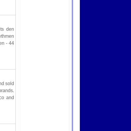
its den
hythmen
en - 44
nd sold
rands.
ico and