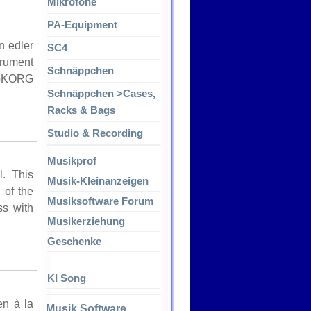
Mikrofone
PA-Equipment
 edler
SC4
trument
Schnäppchen
croKORG
Schnäppchen >Cases,
Racks & Bags
Studio & Recording
Musikprof
l. This
Musik-Kleinanzeigen
 of the
Musiksoftware Forum
ss with
Musikerziehung
Geschenke
KI Song
en à la
Musik Software