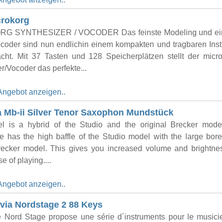
crokorg
G SYNTHESIZER / VOCODER Das feinste Modeling und ein
coder sind nun endlichin einem kom­pak­ten und tragbaren Ins
acht. Mit 37 Tasten und 128 Speicher­plätzen stellt der mi
r/Vocoder das perfekte...
Angebot anzeigen..
 Mb-ii Silver Tenor Saxophon Mundstück
l is a hybrid of the Studio and the original Brecker mode
 has the high baffle of the Studio model with the large bore
Brecker model. This gives you increased volume and brightne
e of playing....
Angebot anzeigen..
via Nordstage 2 88 Keys
Nord Stage propose une série d´instruments pour le musici