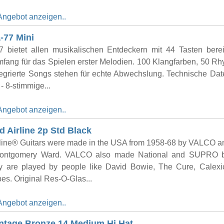
Angebot anzeigen..
-77 Mini
 bietet allen musikalischen Entdeckern mit 44 Tasten bere
mfang für das Spielen erster Melodien. 100 Klangfarben, 50 R
tegrierte Songs stehen für echte Abwechslung. Technische Dat
- 8-stimmige...
Angebot anzeigen..
 Airline 2p Std Black
irline® Guitars were made in the USA from 1958-68 by VALCO a
Montgomery Ward. VALCO also made National and SUPRO b
y are played by people like David Bowie, The Cure, Calex
pes. Original Res-O-Glas...
Angebot anzeigen..
ntage Bronze 14 Medium Hi Hat