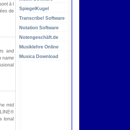
ont à l
SpiegelKugel
cées de
Transcribe! Software
Notation Software
Notengeschäft.de
Musiklehre Online
rs and
Musica Download
ch name
ssional
the mid
RLINE®
a tonal