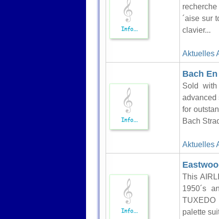
recherche 
´aise sur 
clavier...
Aktuelles 
Bach En 
Sold with
advanced 
for outsta
Bach Strad
Aktuelles 
Eastwood
This AIRL
1950´s a
TUXEDO is
palette su