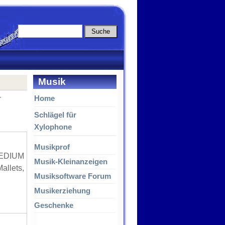
Musik
Home
r
Schlägel für
Xylophone
Musikprof
EDIUM
Musik-Kleinanzeigen
llets,
Musiksoftware Forum
Musikerziehung
Geschenke