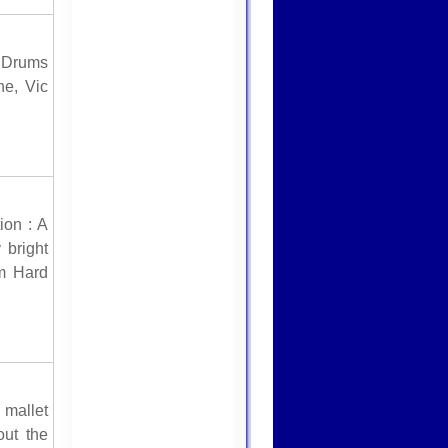
 Drums
ne, Vic
ion : A
 bright
um Hard
 mallet
out the