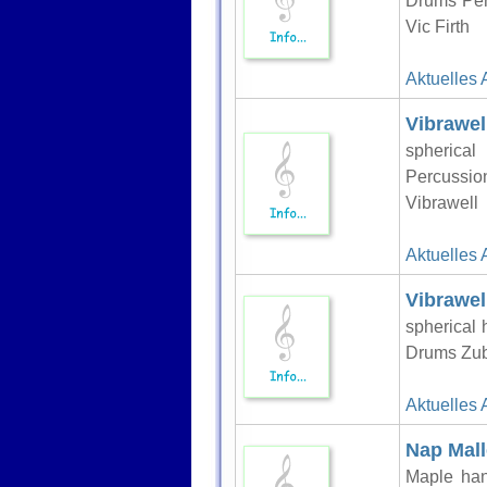
Drums Per
Vic Firth
Aktuelles 
Vibrawel
spherica
Percussio
Vibrawell
Aktuelles 
Vibrawel
spherical
Drums Zube
Aktuelles 
Nap Mall
Maple han