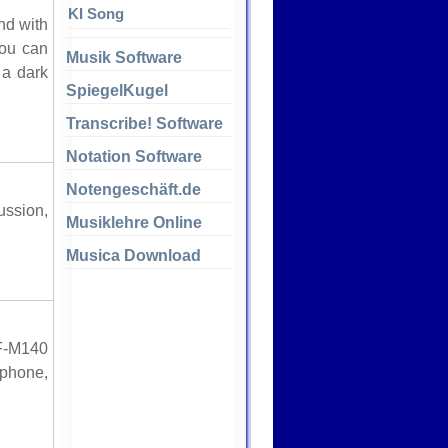
KI Song
nd with
you can
Musik Software
 a dark
SpiegelKugel
Transcribe! Software
Notation Software
Notengeschäft.de
ssion,
Musiklehre Online
Musica Download
-M140
ophone,