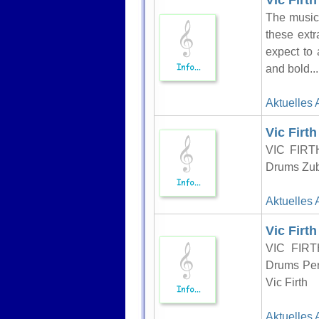
Vic Firt
The musica
these extr
expect to 
and bold...
Aktuelles 
Vic Firt
VIC FIRT
Drums Zube
Aktuelles 
Vic Firt
VIC FIR
Drums Per
Vic Firth
Aktuelles 