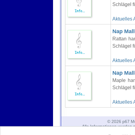
Schlägel 
Aktuelles 
Nap Mall
Rattan ha
Schlägel 
Aktuelles 
Nap Mall
Maple han
Schlägel 
Aktuelles 
© 2026 p67 Mu
Alle Informationen wurden mi
Korrektheit und Vollständigke