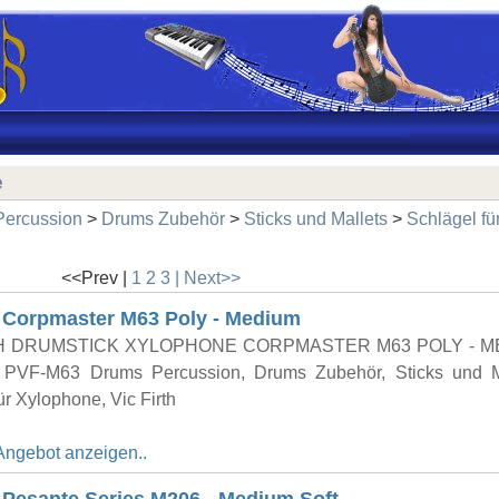
e
Percussion
>
Drums Zubehör
>
Sticks und Mallets
>
Schlägel fü
<<Prev |
1
2
3
| Next>>
h Corpmaster M63 Poly - Medium
TH DRUMSTICK XYLOPHONE CORPMASTER M63 POLY - M
PVF-M63 Drums Percussion, Drums Zubehör, Sticks und Ma
ür Xylophone, Vic Firth
Angebot anzeigen..