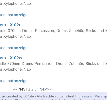
für Xylophone, Nap
Angebot anzeigen..
ets - X-02r
ndle 370mm Drums Percussion, Drums Zubehör, Sticks und M
für Xylophone, Nap
Angebot anzeigen..
ets - X-02w
dle 370mm Drums Percussion, Drums Zubehör, Sticks und Ma
für Xylophone, Nap
Angebot anzeigen..
<<Prev |
1
2
3
| Next>>
sik created by p67.de · Alle Rechte vorbehalten!
Impressum
·
Privats
t der größtmöglichen Sorgfalt erstellt. Es kann aber keinerlei Gewährlei
it der Informationen übernommen werden. Einige Inhalte, die auf dies