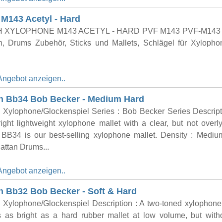
h M143 Acetyl - Hard
H XYLOPHONE M143 ACETYL - HARD PVF M143 PVF-M143
n, Drums Zubehör, Sticks und Mallets, Schlägel für Xylopho
Angebot anzeigen..
ch Bb34 Bob Becker - Medium Hard
: Xylophone/Glockenspiel Series : Bob Becker Series Descript
ght lightweight xylophone mallet with a clear, but not overly
 BB34 is our best-selling xylophone mallet. Density : Medi
attan Drums...
Angebot anzeigen..
h Bb32 Bob Becker - Soft & Hard
: Xylophone/Glockenspiel Description : A two-toned xylophone
s as bright as a hard rubber mallet at low volume, but with