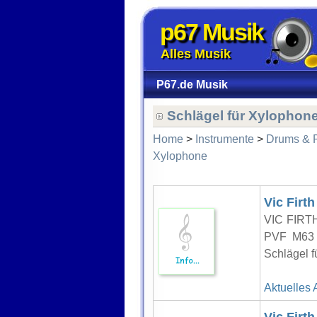
p67 Musik
Alles Musik
P67.de Musik
Schlägel für Xylophon
Home
>
Instrumente
>
Drums & 
Xylophone
Vic Firt
VIC FIR
PVF M63 
Schlägel f
Aktuelles 