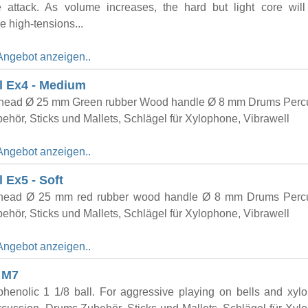
e attack. As volume increases, the hard but light core wil
e high-tensions...
Angebot anzeigen..
l Ex4 - Medium
 head Ø 25 mm Green rubber Wood handle Ø 8 mm Drums Perc
hör, Sticks und Mallets, Schlägel für Xylophone, Vibrawell
Angebot anzeigen..
l Ex5 - Soft
 head Ø 25 mm red rubber wood handle Ø 8 mm Drums Percu
hör, Sticks und Mallets, Schlägel für Xylophone, Vibrawell
Angebot anzeigen..
h M7
henolic 1 1/8 ball. For aggressive playing on bells and xyl