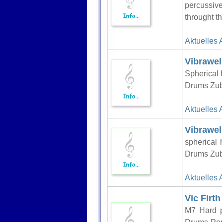
percussiv
throught th
Aktuelles 
Vibrawel
Spherical
Drums Zube
Aktuelles 
Vibrawel
spherical
Drums Zube
Aktuelles 
Vic Firt
M7 Hard p