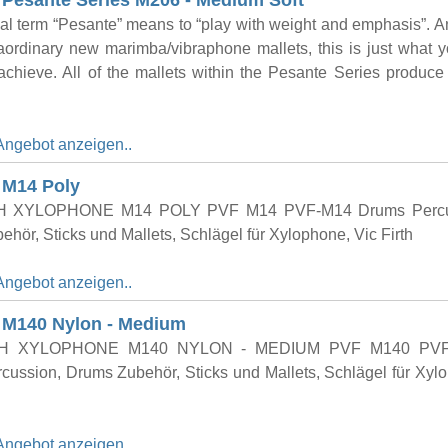
h Pesante Series M206 - Medium Soft
l term “Pesante” means to “play with weight and emphasis”. A
aordinary new marimba/vibraphone mallets, this is just what 
achieve. All of the mallets within the Pesante Series produce
Angebot anzeigen..
h M14 Poly
H XYLOPHONE M14 POLY PVF M14 PVF-M14 Drums Percu
hör, Sticks und Mallets, Schlägel für Xylophone, Vic Firth
Angebot anzeigen..
h M140 Nylon - Medium
TH XYLOPHONE M140 NYLON - MEDIUM PVF M140 PVF
cussion, Drums Zubehör, Sticks und Mallets, Schlägel für Xyl
Angebot anzeigen..