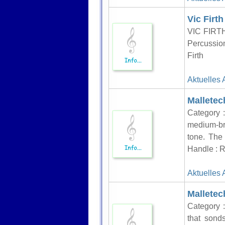
Vic Firt
VIC FIRT
Percussio
Firth
Aktuelles 
Mallete
Category 
medium-bri
tone. The
Handle : R
Aktuelles 
Malletec
Category 
that sond