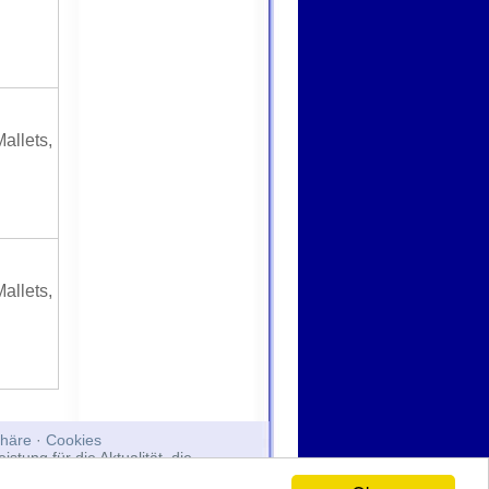
allets,
llets,
phäre
·
Cookies
stung für die Aktualität, die
er Website erscheinen, stammen