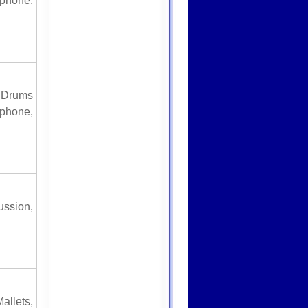
ophone,
 Drums
phone,
ssion,
llets,