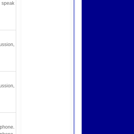
l speak
ussion,
ssion,
ophone.