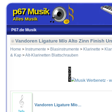
p67 Musik
Alles Musik
P67.de Musik
Vandoren Ligature M/o Alto Zinn Finish Un
Home
>
Instrumente
>
Blasinstrumente
>
Klarinette
>
Klar
& Kap
>
Alt-Klarinetten Blattschrauben
Vandoren Ligature M/o…