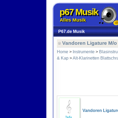
p67 Musik
Alles Musik
P67.de Musik
Vandoren Ligature M/o 
Home
>
Instrumente
>
Blasinstr
& Kap
>
Alt-Klarinetten Blattsch
Vandoren Ligatu