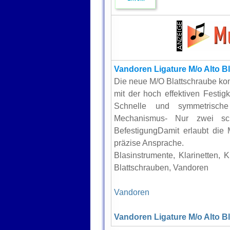
Vandoren Ligature M/o Alto B
Die neue M/O Blattschraube kom
mit der hoch effektiven Festi
Schnelle und symmetrische
Mechanismus- Nur zwei sch
BefestigungDamit erlaubt die
präzise Ansprache.
Blasinstrumente, Klarinetten, K
Blattschrauben, Vandoren
Vandoren
Vandoren Ligature M/o Alto B