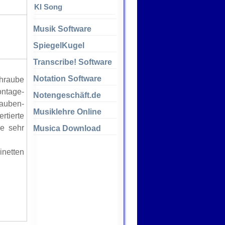
KI Song
Musik Software
SpiegelKugel
Transcribe! Software
Notation Software
chraube
ontage-
Notengeschäft.de
auben-
Musiklehre Online
tierte
ne sehr
Musica Download
inetten