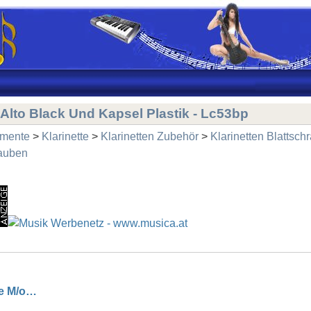
Alto Black Und Kapsel Plastik - Lc53bp
umente
>
Klarinette
>
Klarinetten Zubehör
>
Klarinetten Blattsch
rauben
re M/o…