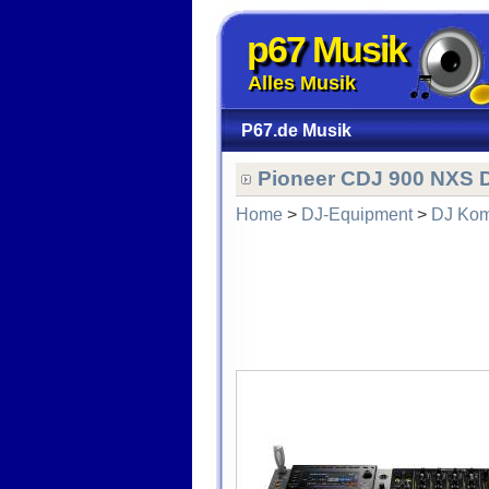
p67 Musik
Alles Musik
P67.de Musik
Pioneer CDJ 900 NXS 
Home
>
DJ-Equipment
>
DJ Kom