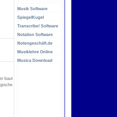
Musik Software
SpiegelKugel
Transcribe! Software
Notation Software
Notengeschäft.de
Musiklehre Online
Musica Download
r baut
gische