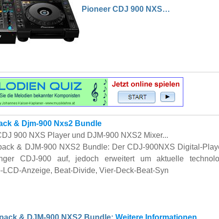
Pioneer CDJ 900 NXS…
ack & Djm-900 Nxs2 Bundle
 CDJ 900 NXS Player und DJM-900 NXS2 Mixer...
ack & DJM-900 NXS2 Bundle: Der CDJ-900NXS Digital-Playe
nger CDJ-900 auf, jedoch erweitert um aktuelle technolo
b-LCD-Anzeige, Beat-Divide, Vier-Deck-Beat-Syn
lpack & DJM-900 NXS2 Bundle:
Weitere Informationen...