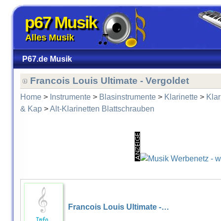
p67 Musik
Alles Musik
P67.de Musik
Francois Louis Ultimate - Vergoldet
Home
>
Instrumente
>
Blasinstrumente
>
Klarinette
>
Klar
& Kap
>
Alt-Klarinetten Blattschrauben
Francois Louis Ultimate -…