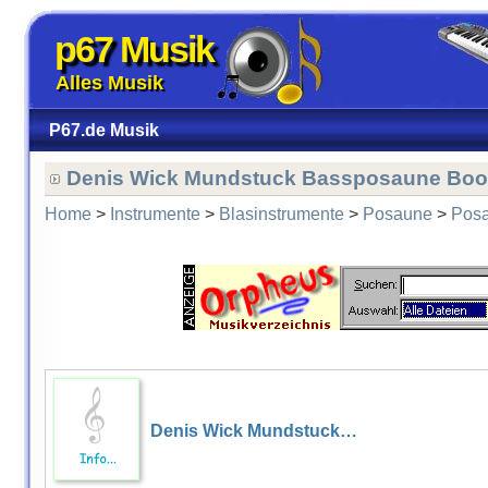
p67 Musik
Alles Musik
P67.de Musik
Denis Wick Mundstuck Bassposaune Boost
Home
>
Instrumente
>
Blasinstrumente
>
Posaune
>
Posa
Denis Wick Mundstuck…